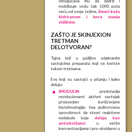
omogućava mu da zadrži i
mobilizuje vodu čak 1000 puta
veću od svoje težine,
čineći kožu
hidriranom i bore manje
vidljivim
.
ZAŠTO JE SKINJEXION
TRETMAN
DELOTVORAN?
Tajna leži u pažljivo odabranim
sastojcima preparata koji se koriste
tokom tretmana.
Evo koji su sastojci u pitanju i kako
deluju:
IMUDULIN
predstavlja
revolucionarni aktivni sastojak
proizveden korišćenjem
biotehnologije. Ima jedinstvenu
sposobnost da stvori reaktivne
molekule koje
deluju kao
antioksidansi
u većim
koncentracijama i pro-oksidansi u