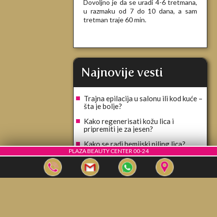
Dovoljno je da se uradi 4-6 tretmana,
u razmaku od 7 do 10 dana, a sam
tretman traje 60 min.
Najnovije vesti
Trajna epilacija u salonu ili kod kuće –
šta je bolje?
Kako regenerisati kožu lica i
pripremiti je za jesen?
Kako se radi hemijski piling lica?
PLAZA BEAUTY CENTER 00-24
Izlivanje noktiju ili nadogradnja - šta
je bolje?
Higijenski tretman lica - prvi korak ka
zdravoj i blistavoj koži