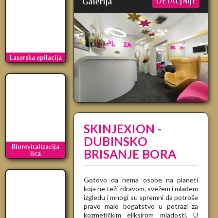
Galerija
DETALJNIJE
Laserska epilacija
SKINJEXION -
DUBINSKO
Biorevitalizacija
BRISANJE BORA
lica
Gotovo da nema osobe na planeti
koja ne teži zdravom, svežem i mlađem
izgledu i mnogi su spremni da potroše
pravo malo bogatstvo u potrazi za
kozmetičkim eliksirom mladosti. U