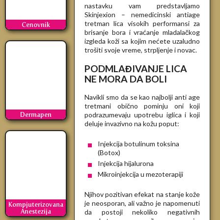
nastavku vam predstavljamo
Skinjexion – nemedicinski antiage
tretman lica visokih performansi za
Cenovnik
brisanje bora i vraćanje mladalačkog
izgleda koži sa kojim nećete uzaludno
trošiti svoje vreme, strpljenje i novac.
PODMLAĐIVANJE LICA
NE MORA DA BOLI
Navikli smo da se kao najbolji anti age
tretmani obično pominju oni koji
podrazumevaju upotrebu iglica i koji
Dermapen
deluje invazivno na kožu poput:
Injekcija botulinum toksina
(Botox)
Injekcija hijalurona
Mikroinjekcija u mezoterapiji
Njihov pozitivan efekat na stanje kože
je neosporan, ali važno je napomenuti
Kompjuterizovana
da postoji nekoliko negativnih
Anestezija