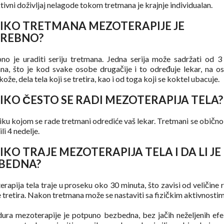
tivni doživljaj nelagode tokom tretmana je krajnje individualan.
IKO TRETMANA MEZOTERAPIJE JE
REBNO?
no je uraditi seriju tretmana. Jedna serija može sadržati od 3
na, što je kod svake osobe drugačije i to određuje lekar, na o
kože, dela tela koji se tretira, kao i od toga koji se koktel ubacuje.
IKO ČESTO SE RADI MEZOTERAPIJA TELA?
ku kojom se rade tretmani odrediće vaš lekar. Tretmani se obično
ili 4 nedelje.
IKO TRAJE MEZOTERAPIJA TELA I DA LI JE
BEDNA?
rapija tela traje u proseku oko 30 minuta, što zavisi od veličine r
e tretira. Nakon tretmana može se nastaviti sa fizičkim aktivnostim
ura mezoterapije je potpuno bezbedna, bez jačih neželjenih efe