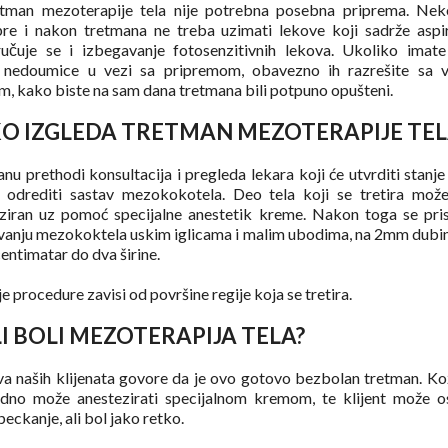
tman mezoterapije tela nije potrebna posebna priprema. Nek
re i nakon tretmana ne treba uzimati lekove koji sadrže aspir
učuje se i izbegavanje fotosenzitivnih lekova. Ukoliko imate
 nedoumice u vezi sa pripremom, obavezno ih razrešite sa 
m, kako biste na sam dana tretmana bili potpuno opušteni.
O IZGLEDA TRETMAN MEZOTERAPIJE TEL
nu prethodi konsultacija i pregleda lekara koji će utvrditi stanje
 odrediti sastav mezokokotela. Deo tela koji se tretira može
ziran uz pomoć specijalne anestetik kreme. Nakon toga se pri
vanju mezokoktela uskim iglicama i malim ubodima, na 2mm dubin
centimatar do dva širine.
e procedure zavisi od površine regije koja se tretira.
LI BOLI MEZOTERAPIJA TELA?
va naših klijenata govore da je ovo gotovo bezbolan tretman. Ko
dno može anestezirati specijalnom kremom, te klijent može os
eckanje, ali bol jako retko.