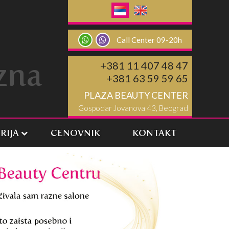
Call Center 09-20h
zna
+381 11 407 48 47
+381 63 59 59 65
PLAZA BEAUTY CENTER
Gospodar Jovanova 43, Beograd
RIJA
CENOVNIK
KONTAKT