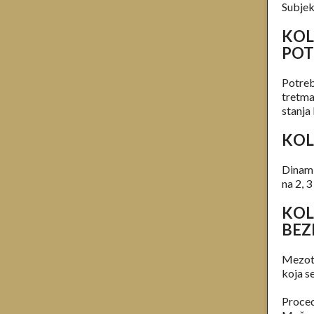
Subjek
KOL
POT
Potreb
tretma
stanja 
KOL
Dinami
na 2, 3 
KOL
BEZ
Mezote
koja s
Proced