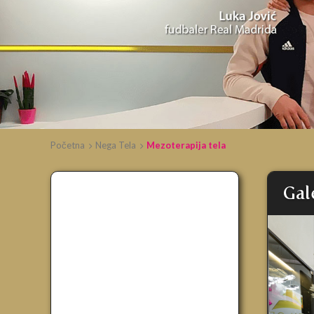
Početna
Nega Tela
Mezoterapija tela
Gal