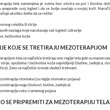
rapija tela namenjena je svima bez obzira na pol i životnu dob
a unaprede svoj izgled i da se bolje osećaju u svojoj koži. Naroči
čuje ukoliko želite da se rešite:
rnog celulita ili strija
snih naslaga koje narušavaju vaš izgled i zdravlje
ve, beživotne kože
IJE KOJE SE TRETIRAJU MEZOTERAPIJOM
rapijom tela se najčešće tretiraju one regije tela gde su masne nas
, strije, opuštena i beživotna koža najvidljiviji (butine, zadnjica, s
tice). Zato se najčešće izvode sledeći tretmani:
zoterapija stomaka (za regiju stomaka i pojasa)
zoterapija nogu (bokovi, butine, zadnjica)
zoterapija ruku i ramenog pojasa
O SE PRIPREMITI ZA MEZOTERAPIJU TELA