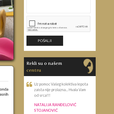
Rekli su o našem
centru
Uz pomoc Vašeg kolektiva lepota
 onda
zaista nije prolazna... Hvala Vam
asnih
od srca!!!
NATALIJA RANĐELOVIĆ
STOJANOVIĆ