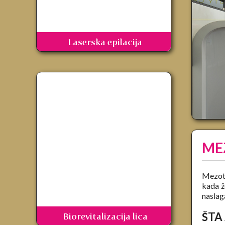
Laserska epilacija
ME
Mezote
kada ž
naslaga
ŠTA
Biorevitalizacija lica