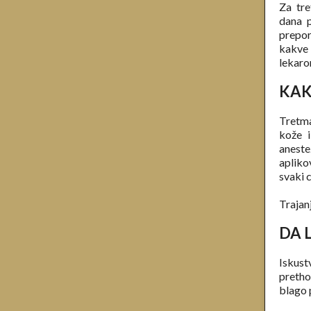
Za tre
dana p
prepor
kakve
lekaro
KAK
Tretma
kože i
aneste
apliko
svaki 
Trajanj
DA 
Iskust
pretho
blago p