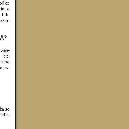
oliko
in, a
 bilo
vašim
A?
 vaše
 biti
stupa
e, na
ža se
etiti