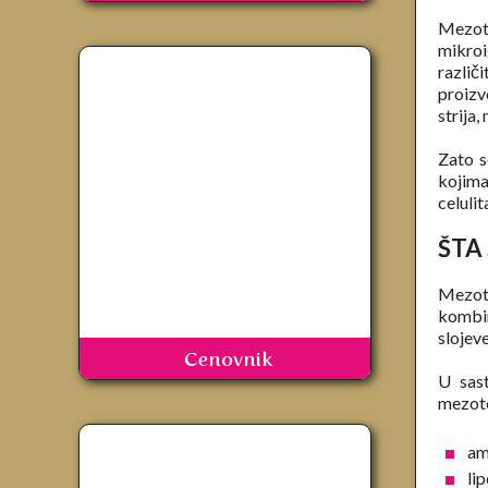
Mezot
mikroi
različ
proizvo
strija,
Zato s
kojima
celulit
ŠTA
Mezote
kombin
slojev
Cenovnik
U sas
mezote
am
lip