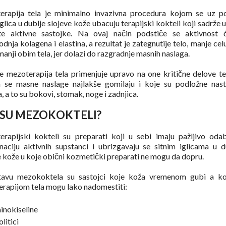
erapija tela je minimalno invazivna procedura kojom se uz 
glica u dublje slojeve kože ubacuju terapijski kokteli koji sadrže u
ite aktivne sastojke. Na ovaj način podstiče se aktivnost će
dnja kolagena i elastina, a rezultat je zategnutije telo, manje celu
 manji obim tela, jer dolazi do razgradnje masnih naslaga.
e mezoterapija tela primenjuje upravo na one kritične delove te
 se masne naslage najlakše gomilaju i koje su podložne nas
a, a to su bokovi, stomak, noge i zadnjica.
 SU MEZOKOKTELI?
rapijski kokteli su preparati koji u sebi imaju pažljivo oda
aciju aktivnih supstanci i ubrizgavaju se sitnim iglicama u d
e kože u koje obični kozmetički preparati ne mogu da dopru.
tavu mezokoktela su sastojci koje koža vremenom gubi a ko
rapijom tela mogu lako nadomestiti:
inokiseline
olitici