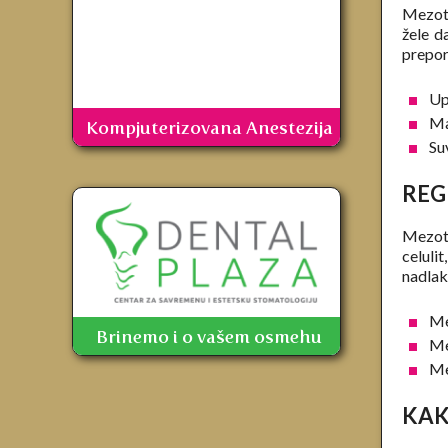
Mezote
žele d
preporu
Upo
Ma
Kompjuterizovana Anestezija
Su
REG
Mezote
celulit
nadlak
Me
Brinemo i o vašem osmehu
Me
Me
KAK