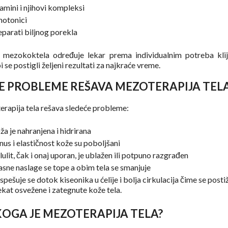
tamini i njihovi kompleksi
notonici
eparati biljnog porekla
 mezokoktela određuje lekar prema individualnim potreba klij
 se postigli željeni rezultati za najkraće vreme.
E PROBLEME REŠAVA MEZOTERAPIJA TEL
rapija tela rešava sledeće probleme:
ža je nahranjena i hidrirana
nus i elastičnost kože su poboljšani
lulit, čak i onaj uporan, je ublažen ili potpuno razgrađen
sne naslage se tope a obim tela se smanjuje
spešuje se dotok kiseonika u ćelije i bolja cirkulacija čime se posti
ekat osvežene i zategnute kože tela.
KOGA JE MEZOTERAPIJA TELA?