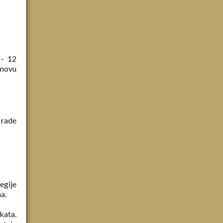
 - 12
snovu
 rade
egije
a.
kata.