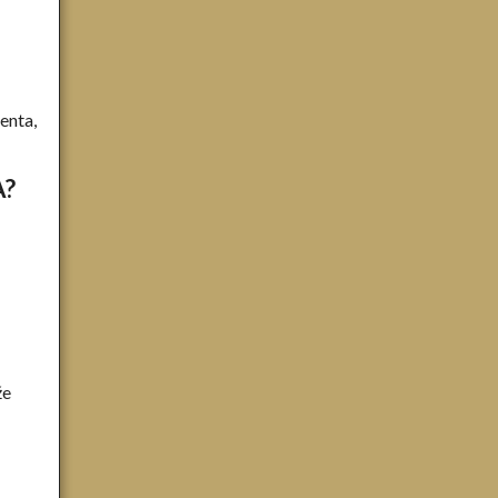
enta,
A?
že