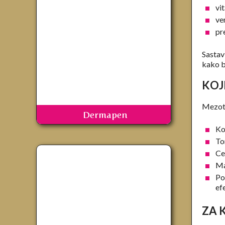
vi
ve
pr
Sastav
kako bi
KOJ
Mezote
Dermapen
Ko
To
Ce
Ma
Po
ef
ZA 