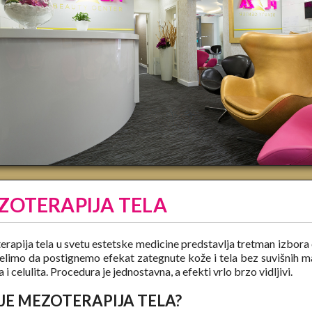
ZOTERAPIJA TELA
rapija tela u svetu estetske medicine predstavlja tretman izbora
elimo da postignemo efekat zategnute kože i tela bez suvišnih m
 i celulita. Procedura je jednostavna, a efekti vrlo brzo vidljivi.
 JE MEZOTERAPIJA TELA?