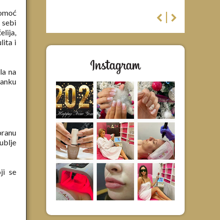
pomoć
|
 sebi
lija,
lita i
la na
tanku
branu
ublje
ji se