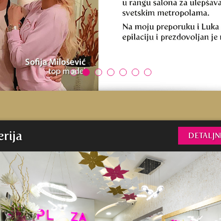
erija
DETALJNI