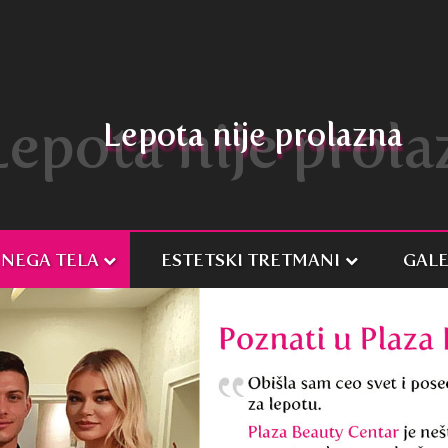
Lepota nije prola
Lepota nije prolazna
NEGA TELA
ESTETSKI TRETMANI
GALE