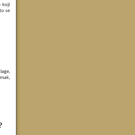
 koji
to se
lage,
tomak,
?