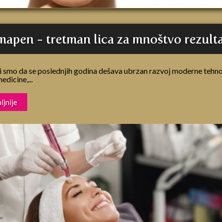
apen - tretman lica za mnoštvo rezult
 smo da se poslednjih godina dešava ubrzan razvoj moderne tehno
edicine,...
ljnije