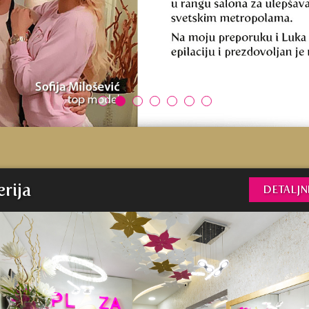
erija
DETALJNI