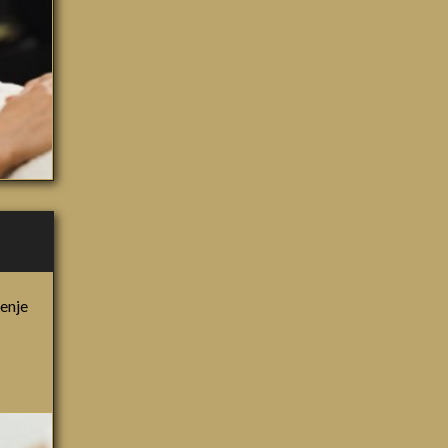
šenje