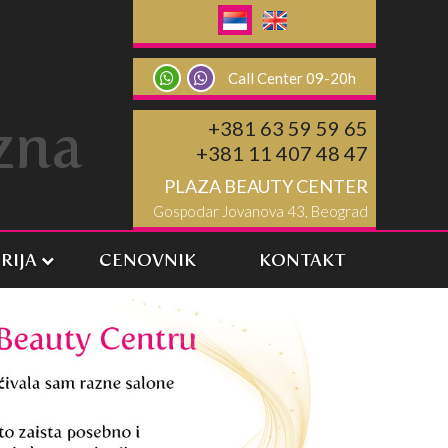
Call Center 09-20h
zna
+381 63 59 59 65
+381 11 407 48 47
PLAZA BEAUTY CENTER
Gospodar Jovanova 43, Beograd
RIJA
CENOVNIK
KONTAKT