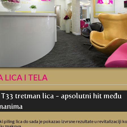
 LICA I TELA
T33 tretman lica - apsolutni hit među
tmanima
i piling lica do sada je pokazao izvrsne rezultate u revitalizaciji ko
nju znakova...