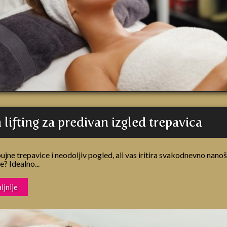
 lifting za predivan izgled trepavica
bujne trepavice i neodoljiv pogled, ali vas iritira svakodnevno nano
? Idealno...
ljnije