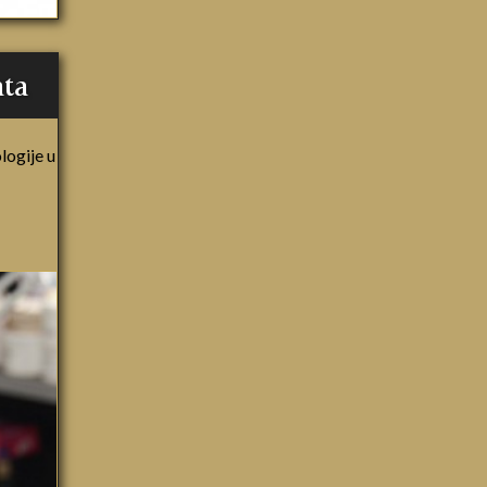
ata
logije u