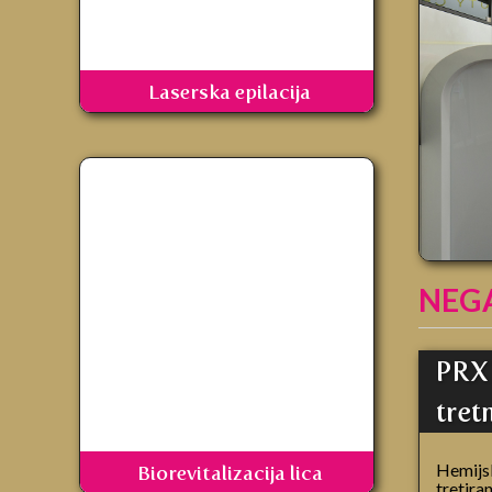
Laserska epilacija
NEGA
PRX 
tre
Hemijsk
Biorevitalizacija lica
tretira