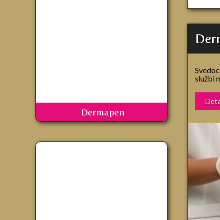
Derm
Svedoci
službi m
Deta
Dermapen