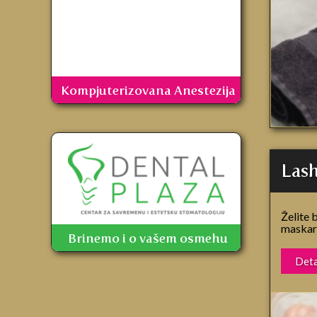
Kompjuterizovana Anestezija
Lash
Želite 
maskare
Brinemo i o vašem osmehu
Deta