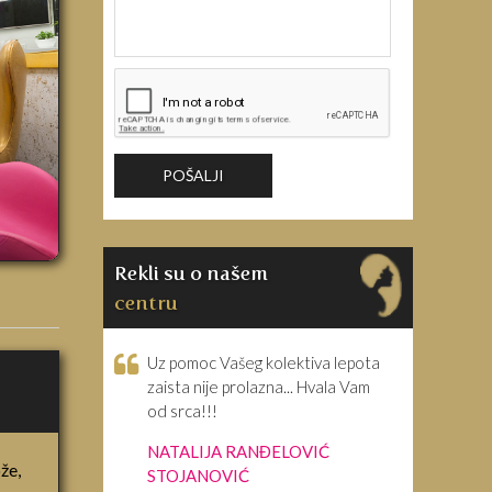
Rekli su o našem
centru
Uz pomoc Vašeg kolektiva lepota
zaista nije prolazna... Hvala Vam
od srca!!!
NATALIJA RANĐELOVIĆ
že,
STOJANOVIĆ