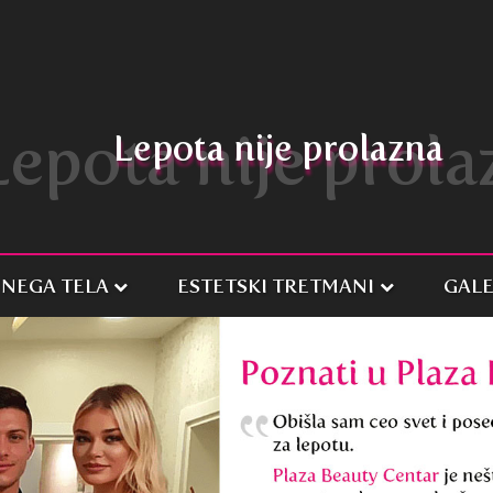
Lepota nije prola
Lepota nije prolazna
NEGA TELA
ESTETSKI TRETMANI
GALE