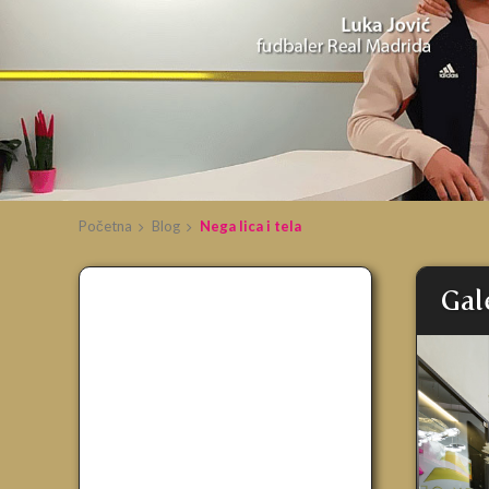
Početna
Blog
Nega lica i tela
Gal