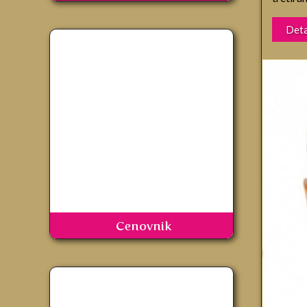
Deta
Cenovnik