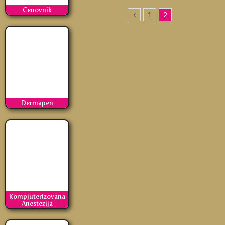
Cenovnik
1
2
Dermapen
Kompjuterizovana
Anestezija