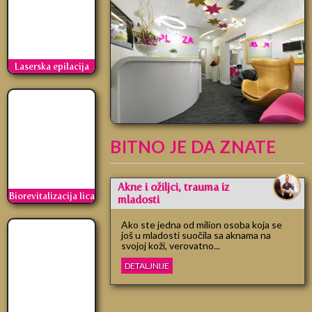
Laserska epilacija
BITNO JE DA ZNATE
Akne i ožiljci, trauma iz
Biorevitalizacija lica
mladosti
Ako ste jedna od milion osoba koja se
još u mladosti suočila sa aknama na
svojoj koži, verovatno...
DETALJNIJE